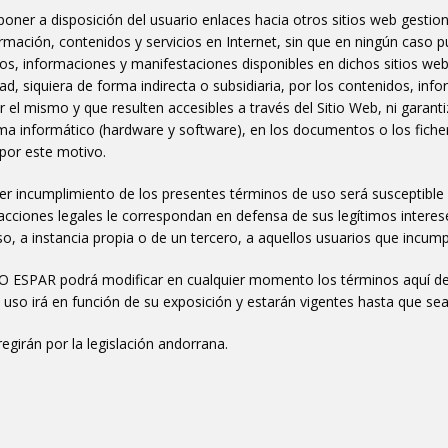
oner a disposición del usuario enlaces hacia otros sitios web gestio
nformación, contenidos y servicios en Internet, sin que en ningún cas
cios, informaciones y manifestaciones disponibles en dichos sitios web
 siquiera de forma indirecta o subsidiaria, por los contenidos, inf
el mismo y que resulten accesibles a través del Sitio Web, ni garanti
a informático (hardware y software), en los documentos o los ficher
 por este motivo.
er incumplimiento de los presentes términos de uso será susceptible
cciones legales le correspondan en defensa de sus legítimos intere
viso, a instancia propia o de un tercero, a aquellos usuarios que incu
O ESPAR podrá modificar en cualquier momento los términos aquí d
e uso irá en función de su exposición y estarán vigentes hasta que s
girán por la legislación andorrana.