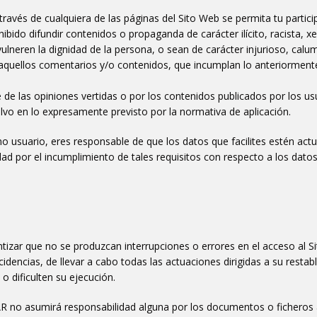
través de cualquiera de las páginas del Sito Web se permita tu partici
ido difundir contenidos o propaganda de carácter ilícito, racista, x
ulneren la dignidad de la persona, o sean de carácter injurioso, calum
 aquellos comentarios y/o contenidos, que incumplan lo anteriormen
e las opiniones vertidas o por los contenidos publicados por los usua
lvo en lo expresamente previsto por la normativa de aplicación.
 usuario, eres responsable de que los datos que facilites estén act
ad por el incumplimiento de tales requisitos con respecto a los dato
zar que no se produzcan interrupciones o errores en el acceso al Si
encias, de llevar a cabo todas las actuaciones dirigidas a su restabl
o dificulten su ejecución.
no asumirá responsabilidad alguna por los documentos o ficheros