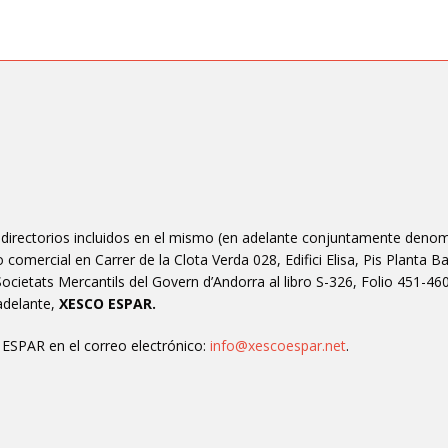
 y directorios incluidos en el mismo (en adelante conjuntamente denom
o comercial en
Carrer de la Clota Verda 028
, Edifici Elisa, Pis Planta
cietats Mercantils del Govern d’Andorra al libro S-326, Folio 451-460,
delante,
XESCO ESPAR.
SPAR en el correo electrónico:
info@xescoespar.net
.