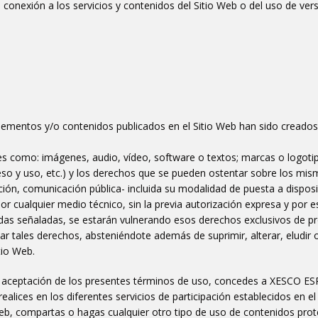
a la conexión a los servicios y contenidos del Sitio Web o del uso de 
elementos y/o contenidos publicados en el Sitio Web han sido creado
es como: imágenes, audio, vídeo, software o textos; marcas o logotip
so y uso, etc.) y los derechos que se pueden ostentar sobre los mis
ión, comunicación pública- incluida su modalidad de puesta a disposic
por cualquier medio técnico, sin la previa autorización expresa y por
idas señaladas, se estarán vulnerando esos derechos exclusivos de pr
tales derechos, absteniéndote además de suprimir, alterar, eludir o
tio Web.
 aceptación de los presentes términos de uso, concedes a XESCO ESP
ealices en los diferentes servicios de participación establecidos en el
b, compartas o hagas cualquier otro tipo de uso de contenidos prote