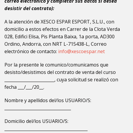
correo electrónico y completar sus datos si desea
desistir del contrato):
A la atención de XESCO ESPAR ESPORT, S.L.U., con
domicilio a estos efectos en
Carrer de la Clota Verda
028
, Edifici Elisa, Pis Planta Baixa, 1a porta, AD300
Ordino, Andorra
,
con NRT L-715438-L, Correo
electrónico de contacto:
info@xescoespar.net
Por la presente le comunico/comunicamos que
desisto/desistimos del contrato de venta del curso
________________________, cuya solicitud se realizó con
fecha ___/___/20__.
Nombre y apellidos del/los USUARIO/S:
________________________________
Domicilio del/los USUARIO/S:
________________________________________